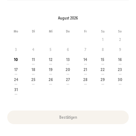
August 2026
Mo
Di
Mi
Do
Fr
Sa
So
1
2
3
4
5
6
7
8
9
10
11
12
13
14
15
16
---
---
---
---
---
---
17
18
19
20
21
22
23
---
---
---
---
---
---
---
24
25
26
27
28
29
30
---
---
---
---
---
---
---
31
---
Bestätigen