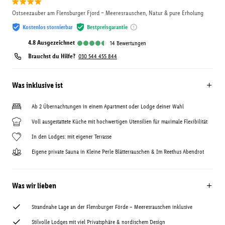
Ostseezauber am Flensburger Fjord – Meeresrauschen, Natur & pure Erholung
Kostenlos stornierbar
Bestpreisgarantie
4.8
ausgezeichnet
14
Bewertungen
Brauchst du Hilfe?
030 544 455 844
Was inklusive ist
Ab 2 Übernachtungen in einem Apartment oder Lodge deiner Wahl
Voll ausgestattete Küche mit hochwertigen Utensilien für maximale Flexibilität
In den Lodges: mit eigener Terrasse
Eigene private Sauna in Kleine Perle Blätterrauschen & Im Reethus Abendrot
Was wir lieben
Strandnahe Lage an der Flensburger Förde – Meeresrauschen inklusive
Stilvolle Lodges mit viel Privatsphäre & nordischem Design