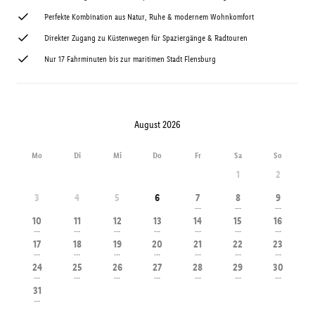
Perfekte Kombination aus Natur, Ruhe & modernem Wohnkomfort
Direkter Zugang zu Küstenwegen für Spaziergänge & Radtouren
Nur 17 Fahrminuten bis zur maritimen Stadt Flensburg
August 2026
Mo
Di
Mi
Do
Fr
Sa
So
1
2
3
4
5
6
7
8
9
---
---
---
10
11
12
13
14
15
16
---
---
---
---
---
---
---
17
18
19
20
21
22
23
---
---
---
---
---
---
---
24
25
26
27
28
29
30
---
---
---
---
---
---
---
31
---