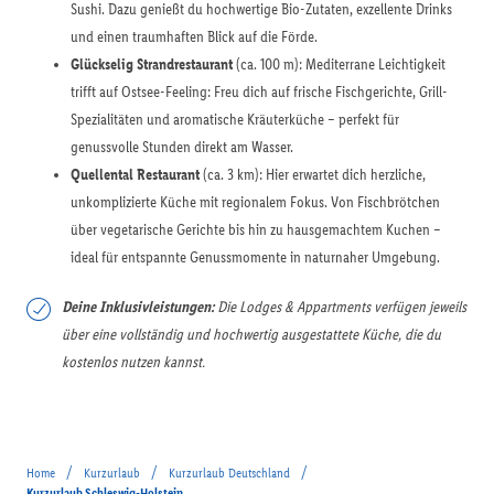
Sushi. Dazu genießt du hochwertige Bio-Zutaten, exzellente Drinks
und einen traumhaften Blick auf die Förde.
Glückselig Strandrestaurant
(ca. 100 m): Mediterrane Leichtigkeit
trifft auf Ostsee-Feeling: Freu dich auf frische Fischgerichte, Grill-
Spezialitäten und aromatische Kräuterküche – perfekt für
genussvolle Stunden direkt am Wasser.
Quellental Restaurant
(ca. 3 km): Hier erwartet dich herzliche,
unkomplizierte Küche mit regionalem Fokus. Von Fischbrötchen
über vegetarische Gerichte bis hin zu hausgemachtem Kuchen –
ideal für entspannte Genussmomente in naturnaher Umgebung.
Deine Inklusivleistungen:
Die Lodges & Appartments verfügen jeweils
über eine vollständig und hochwertig ausgestattete Küche, die du
kostenlos nutzen kannst.
/
/
/
Home
Kurzurlaub
Kurzurlaub Deutschland
Kurzurlaub Schleswig-Holstein