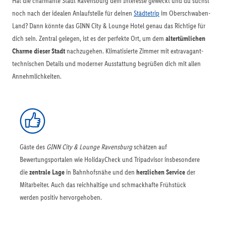
Hat die charmante Stadt Ravensburg dein Interesse geweckt und du suchst
noch nach der idealen Anlaufstelle für deinen
Städtetrip
im Oberschwaben-
Land? Dann könnte das GINN City & Lounge Hotel genau das Richtige für
dich sein. Zentral gelegen, ist es der perfekte Ort, um dem
altertümlichen
Charme dieser Stadt
nachzugehen. Klimatisierte Zimmer mit extravagant-
technischen Details und moderner Ausstattung begrüßen dich mit allen
Annehmlichkeiten.
Gäste des
GINN City & Lounge Ravensburg
schätzen auf
Bewertungsportalen wie HolidayCheck und Tripadvisor insbesondere
die
zentrale Lage
in Bahnhofsnähe und den
herzlichen Service
der
Mitarbeiter. Auch das reichhaltige und schmackhafte Frühstück
werden positiv hervorgehoben.