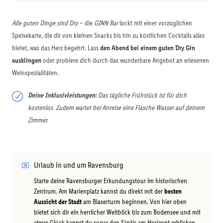
Alle guten Dinge sind Dry
– die
GINN Bar
lockt mit einer vorzüglichen
Speisekarte, die dir von kleinen Snacks bis hin zu köstlichen Cocktails alles
bietet, was das Herz begehrt. Lass
den Abend bei einem guten Dry Gin
ausklingen
oder probiere dich durch das wunderbare Angebot an erlesenen
Weinspezialitäten.
Deine Inklusivleistungen:
Das tägliche Frühstück ist für dich
kostenlos. Zudem wartet bei Anreise eine Flasche Wasser auf deinem
Zimmer.
Urlaub in und um Ravensburg
Starte deine Ravensburger Erkundungstour im historischen
Zentrum. Am Marienplatz kannst du direkt mit der
besten
Aussicht der Stadt
am Blaserturm beginnen. Von hier oben
bietet sich dir ein herrlicher Weitblick bis zum Bodensee und mit
etwas Glück kannst du sogar den Säntis am Horizont erblicken.