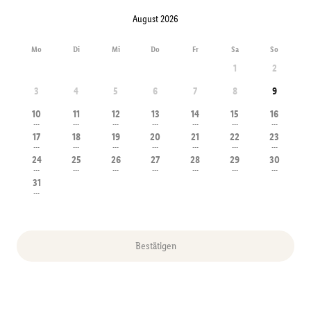
August 2026
Mo
Di
Mi
Do
Fr
Sa
So
1
2
3
4
5
6
7
8
9
10
11
12
13
14
15
16
---
---
---
---
---
---
---
17
18
19
20
21
22
23
---
---
---
---
---
---
---
24
25
26
27
28
29
30
---
---
---
---
---
---
---
31
---
Bestätigen