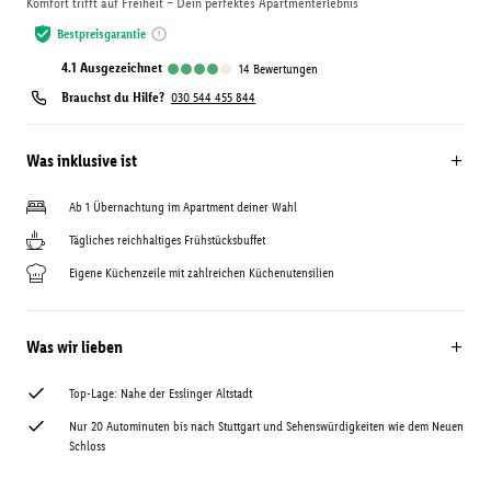
Komfort trifft auf Freiheit – Dein perfektes Apartmenterlebnis
Bestpreisgarantie
4.1
ausgezeichnet
14
Bewertungen
Brauchst du Hilfe?
030 544 455 844
Was inklusive ist
Ab 1 Übernachtung im Apartment deiner Wahl
Tägliches reichhaltiges Frühstücksbuffet
Eigene Küchenzeile mit zahlreichen Küchenutensilien
Was wir lieben
Top-Lage: Nahe der Esslinger Altstadt
Nur 20 Autominuten bis nach Stuttgart und Sehenswürdigkeiten wie dem Neuen
Schloss