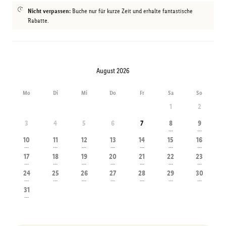
Nicht verpassen:
Buche nur für kurze Zeit und erhalte fantastische
Rabatte.
August 2026
Mo
Di
Mi
Do
Fr
Sa
So
1
2
3
4
5
6
7
8
9
---
---
10
11
12
13
14
15
16
---
---
---
---
---
---
---
17
18
19
20
21
22
23
---
---
---
---
---
---
---
24
25
26
27
28
29
30
---
---
---
---
---
---
---
31
---