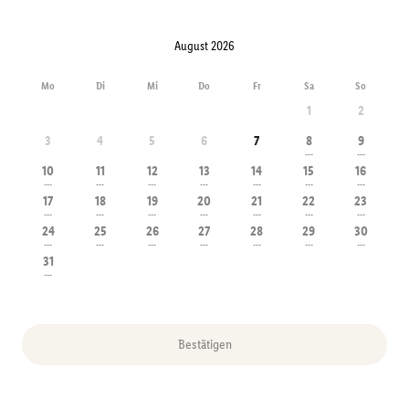
August 2026
Mo
Di
Mi
Do
Fr
Sa
So
1
2
3
4
5
6
7
8
9
---
---
10
11
12
13
14
15
16
---
---
---
---
---
---
---
17
18
19
20
21
22
23
---
---
---
---
---
---
---
24
25
26
27
28
29
30
---
---
---
---
---
---
---
31
---
Bestätigen