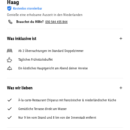
Haag
Kostenlos stornierbar
Genieße eine erholsame Auszeit in den Niederlanden
Brauchst du Hilfe?
030 544 455 844
Was inklusive ist
Ab 2 Übernachtungen im Standard Doppelzimmer
Tägliches Frühstücksbuffet
Ein köstliches Hauptgericht am Abend deiner Anreise
Was wir lieben
À-la-carte-Restaurant Chiparus mit französischer & niederländischer Küche
Gemütliche Terrasse direkt am Wasser
Nur 9 km vom Strand und 8 km von der Innenstadt entfernt