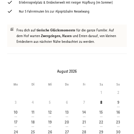
Erlebnisspielplatz & Entdeckerwelt mit riesiger Hüpfburg (im Sommer)
Nur 5 Fahrminuten bis zur Alpspitzbahn Nesselwang
Freu dich auf
tierische Glücksmomente
für die ganze Familie: Auf
dem Hof warten
Zwergziegen, Hasen
und Enten darauf, von kleinen
Entdeckern aus nächster Nähe beobachtet zu werden.
August 2026
Mo
Di
Mi
Do
Fr
Sa
So
1
2
3
4
5
6
7
8
9
---
10
11
12
13
14
15
16
---
---
---
---
---
---
---
17
18
19
20
21
22
23
---
---
---
---
---
---
---
24
25
26
27
28
29
30