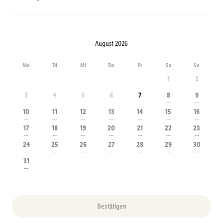
August 2026
Mo
Di
Mi
Do
Fr
Sa
So
1
2
3
4
5
6
7
8
9
---
---
10
11
12
13
14
15
16
---
---
---
---
---
---
---
17
18
19
20
21
22
23
---
---
---
---
---
---
---
24
25
26
27
28
29
30
---
---
---
---
---
---
---
31
---
Bestätigen