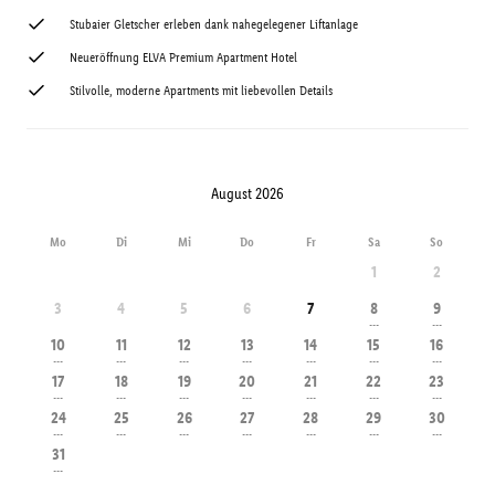
Stubaier Gletscher erleben dank nahegelegener Liftanlage
Neueröffnung ELVA Premium Apartment Hotel
Stilvolle, moderne Apartments mit liebevollen Details
August 2026
Mo
Di
Mi
Do
Fr
Sa
So
1
2
3
4
5
6
7
8
9
---
---
10
11
12
13
14
15
16
---
---
---
---
---
---
---
17
18
19
20
21
22
23
---
---
---
---
---
---
---
24
25
26
27
28
29
30
---
---
---
---
---
---
---
31
---