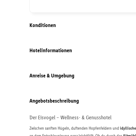
Konditionen
Hotelinformationen
Anreise & Umgebung
Angebotsbeschreibung
Der Eisvogel – Wellness- & Genusshotel
Zwischen sanften Hügeln, duftenden Hopfenfeldern und
idyllische
an dem Entschleunigung ganz leichtfällt. Ob du durch das
Altmühl