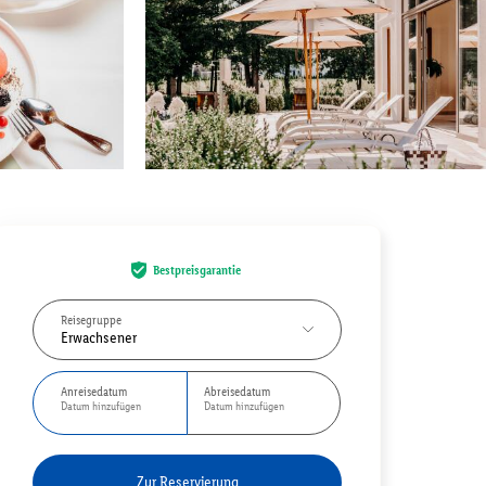
Bestpreisgarantie
Reisegruppe
Erwachsener
Anreisedatum
Abreisedatum
Datum hinzufügen
Datum hinzufügen
Zur Reservierung