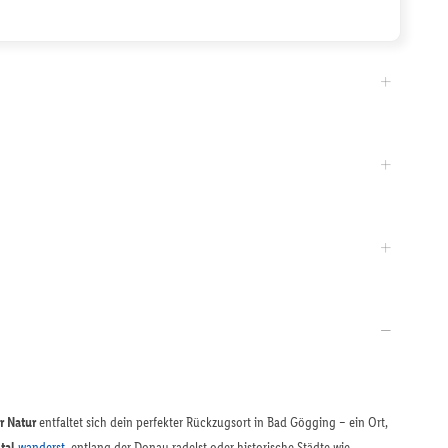
r Natur
entfaltet sich dein perfekter Rückzugsort in Bad Gögging – ein Ort,
tal
wanderst
, entlang der Donau radelst oder historische Städte wie