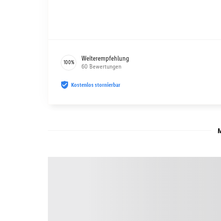
Weiterempfehlung
100
%
60
Bewertungen
Kostenlos stornierbar
M