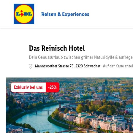
Das Reinisch Hotel
Dein Genussurlaub zwischen grüner Naturidylle & aufrege
Mannswörther Strasse 76
,
2320
Schwechat
Auf der Karte anze
Exklusiv bei uns
-
25
%