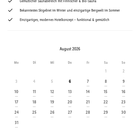
Gemütlicher Saunabereich mit Finnischer & Bio-Sauna
Bekanntestes Skigebiet im Winter und einzigartige Bergwelt im Sommer
Einzigartiges, modernes Hotelkonzept – funktional & gemütlich
August 2026
Mo
Di
Mi
Do
Fr
Sa
So
1
2
3
4
5
6
7
8
9
---
---
---
10
11
12
13
14
15
16
---
---
---
---
---
---
---
17
18
19
20
21
22
23
---
---
---
---
---
---
---
24
25
26
27
28
29
30
---
---
---
---
---
---
---
31
---