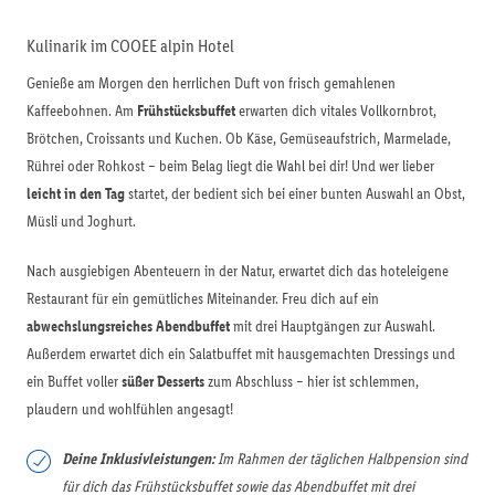
Kulinarik im COOEE alpin Hotel
Genieße am Morgen den herrlichen Duft von frisch gemahlenen
Kaffeebohnen. Am
Frühstücksbuffet
erwarten dich vitales Vollkornbrot,
Brötchen, Croissants und Kuchen. Ob Käse, Gemüseaufstrich, Marmelade,
Rührei oder Rohkost – beim Belag liegt die Wahl bei dir! Und wer lieber
leicht in den Tag
startet, der bedient sich bei einer bunten Auswahl an Obst,
Müsli und Joghurt.
Nach ausgiebigen Abenteuern in der Natur, erwartet dich das hoteleigene
Restaurant für ein gemütliches Miteinander. Freu dich auf ein
abwechslungsreiches Abendbuffet
mit drei Hauptgängen zur Auswahl.
Außerdem erwartet dich ein Salatbuffet mit hausgemachten Dressings und
ein Buffet voller
süßer Desserts
zum Abschluss – hier ist schlemmen,
plaudern und wohlfühlen angesagt!
Deine Inklusivleistungen:
Im Rahmen der täglichen Halbpension sind
für dich das Frühstücksbuffet sowie das Abendbuffet mit drei