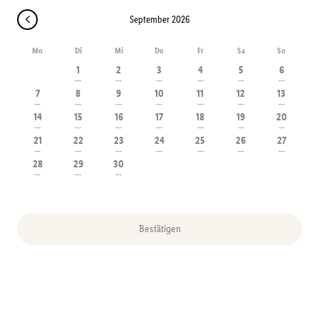
September 2026
Mo
Di
Mi
Do
Fr
Sa
So
1
2
3
4
5
6
---
---
---
---
---
---
7
8
9
10
11
12
13
---
---
---
---
---
---
---
14
15
16
17
18
19
20
---
---
---
---
---
---
---
21
22
23
24
25
26
27
---
---
---
---
---
---
---
28
29
30
---
---
---
Bestätigen