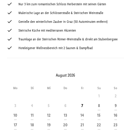
Nur 3 km zum romantischen Schloss Herberstein mit seinen Gärten
Malerische Lage an der Schlösserstraße & Steirischen Weinstraße
Genieße den winterlichen Zauber in Graz (50 Autominuten entfernt)
Steirische Küche mit mediterranen Akzenten
Traumlage an der Steirischen Römer-Weinstraße & direkt am Stubenbergsee
Hoteleigener Wellnessbereich mit 2 Saunen & Dampfbad
August 2026
Mo
Di
Mi
Do
Fr
Sa
So
1
2
3
4
5
6
7
8
9
---
---
10
11
12
13
14
15
16
---
---
---
---
---
---
---
17
18
19
20
21
22
23
---
---
---
---
---
---
---