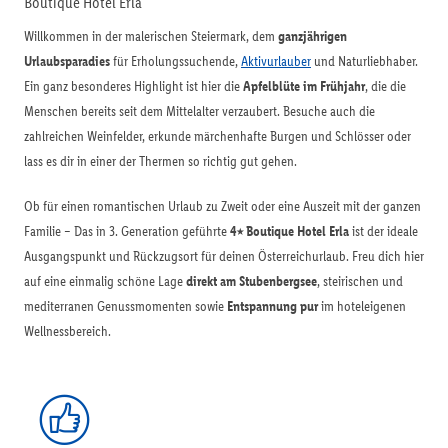
Boutique Hotel Erla
Willkommen in der malerischen Steiermark, dem
ganzjährigen
Urlaubsparadies
für Erholungssuchende,
Aktivurlauber
und Naturliebhaber.
Ein ganz besonderes Highlight ist hier die
Apfelblüte im Frühjahr
, die die
Menschen bereits seit dem Mittelalter verzaubert. Besuche auch die
zahlreichen Weinfelder, erkunde märchenhafte Burgen und Schlösser oder
lass es dir in einer der Thermen so richtig gut gehen.
Ob für einen romantischen Urlaub zu Zweit oder eine Auszeit mit der ganzen
Familie – Das in 3. Generation geführte
4⭑ Boutique Hotel Erla
ist der ideale
Ausgangspunkt und Rückzugsort für deinen Österreichurlaub. Freu dich hier
auf eine einmalig schöne Lage
direkt am Stubenbergsee
, steirischen und
mediterranen Genussmomenten sowie
Entspannung pur
im hoteleigenen
Wellnessbereich.