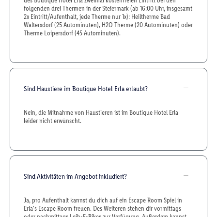
des Boutique Hotel Erla zweimal kostenfreien Eintritt bei den
folgenden drei Thermen in der Steiermark (ab 16:00 Uhr, insgesamt
2x Eintritt/Aufenthalt, jede Therme nur 1x): Heiltherme Bad
Waltersdorf (25 Autominuten), H2O Therme (20 Autominuten) oder
Therme Loipersdorf (45 Autominuten).
Sind Haustiere im Boutique Hotel Erla erlaubt?
Nein, die Mitnahme von Haustieren ist im Boutique Hotel Erla
leider nicht erwünscht.
Sind Aktivitäten im Angebot inkludiert?
Ja, pro Aufenthalt kannst du dich auf ein Escape Room Spiel in
Erla's Escape Room freuen. Des Weiteren stehen dir vormittags
oder nachmittags Leih-E-Bikes zur Verfügung. Außerdem kannst