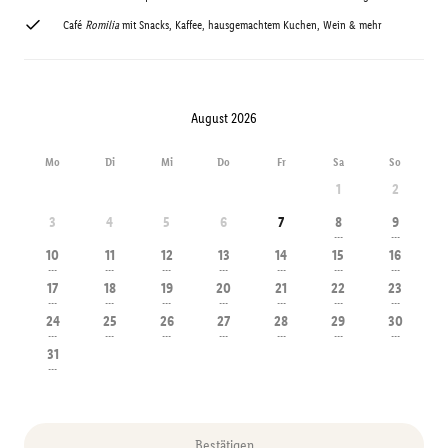
Café
Romilia
mit Snacks, Kaffee, hausgemachtem Kuchen, Wein & mehr
August 2026
Mo
Di
Mi
Do
Fr
Sa
So
1
2
3
4
5
6
7
8
9
---
---
10
11
12
13
14
15
16
---
---
---
---
---
---
---
17
18
19
20
21
22
23
---
---
---
---
---
---
---
24
25
26
27
28
29
30
---
---
---
---
---
---
---
31
---
Bestätigen