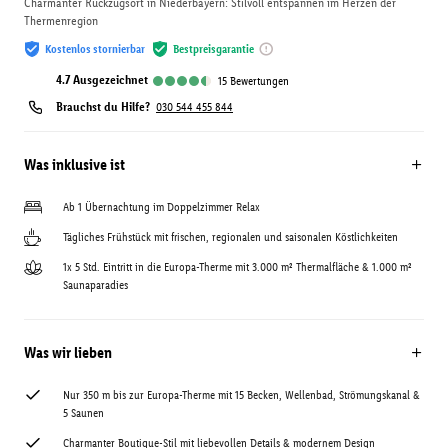
Charmanter Rückzugsort in Niederbayern: Stilvoll entspannen im Herzen der
Thermenregion
Kostenlos stornierbar
Bestpreisgarantie
4.7
ausgezeichnet
15
Bewertungen
Brauchst du Hilfe?
030 544 455 844
Was inklusive ist
Ab 1 Übernachtung im Doppelzimmer Relax
Tägliches Frühstück mit frischen, regionalen und saisonalen Köstlichkeiten
1x 5 Std. Eintritt in die Europa-Therme mit 3.000 m² Thermalfläche & 1.000 m²
Saunaparadies
Was wir lieben
Nur 350 m bis zur Europa-Therme mit 15 Becken, Wellenbad, Strömungskanal &
5 Saunen
Charmanter Boutique-Stil mit liebevollen Details & modernem Design