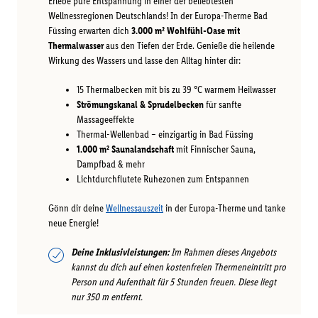
Erlebe pure Entspannung in einer der beliebtesten
Wellnessregionen Deutschlands! In der Europa-Therme Bad
Füssing erwarten dich
3.000 m² Wohlfühl-Oase mit
Thermalwasser
aus den Tiefen der Erde. Genieße die heilende
Wirkung des Wassers und lasse den Alltag hinter dir:
15 Thermalbecken mit bis zu 39 °C warmem Heilwasser
Strömungskanal & Sprudelbecken
für sanfte
Massageeffekte
Thermal-Wellenbad – einzigartig in Bad Füssing
1.000 m² Saunalandschaft
mit Finnischer Sauna,
Dampfbad & mehr
Lichtdurchflutete Ruhezonen zum Entspannen
Gönn dir deine
Wellnessauszeit
in der Europa-Therme und tanke
neue Energie!
Deine Inklusivleistungen:
Im Rahmen dieses Angebots
kannst du dich auf einen kostenfreien Thermeneintritt pro
Person und Aufenthalt für 5 Stunden freuen. Diese liegt
nur 350 m entfernt.