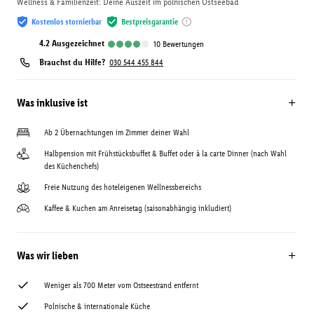
Wellness & Familienzeit: Deine Auszeit im polnischen Ostseebad
Kostenlos stornierbar
Bestpreisgarantie
4.2
ausgezeichnet
10
Bewertungen
Brauchst du Hilfe?
030 544 455 844
Was inklusive ist
Ab 2 Übernachtungen im Zimmer deiner Wahl
Halbpension mit Frühstücksbuffet & Buffet oder à la carte Dinner (nach Wahl
des Küchenchefs)
Freie Nutzung des hoteleigenen Wellnessbereichs
Kaffee & Kuchen am Anreisetag (saisonabhängig inkludiert)
Was wir lieben
Weniger als 700 Meter vom Ostseestrand entfernt
Polnische & internationale Küche