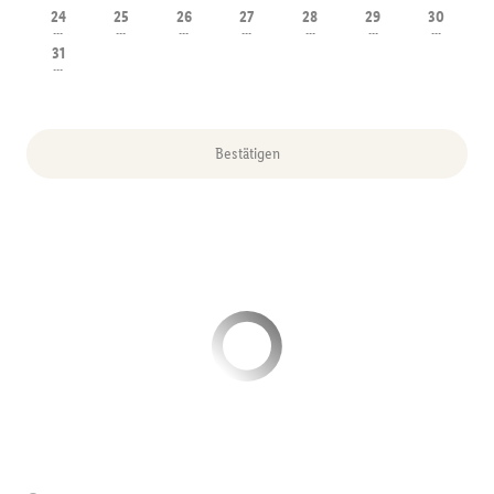
24
25
26
27
28
29
30
---
---
---
---
---
---
---
31
---
Bestätigen