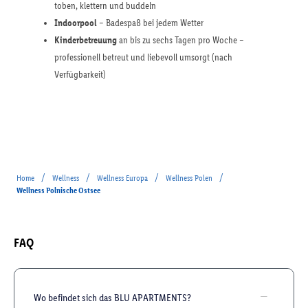
toben, klettern und buddeln
Indoorpool
– Badespaß bei jedem Wetter
Kinderbetreuung
an bis zu sechs Tagen pro Woche –
professionell betreut und liebevoll umsorgt (nach
Verfügbarkeit)
/
/
/
/
Home
Wellness
Wellness Europa
Wellness Polen
Wellness Polnische Ostsee
FAQ
Wo befindet sich das BLU APARTMENTS?