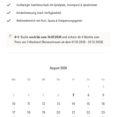
Großartiger Familienurlaub mit Spielplatz, Innenpool & Spielzimmer
Kinderbetreuung (nach Verfügbarkeit)
Wellnessbereich mit Pool, Sauna & Entspannungsgarten
4=3
: Buche
noch bis zum 14.07.2026
und sichere dir 4 Nächte zum
Preis von 3 Nächten! (Reisezeitraum ab dem 01.10.2026 - 20.12.2026)
August 2026
Mo
Di
Mi
Do
Fr
Sa
So
1
2
3
4
5
6
7
8
9
---
---
10
11
12
13
14
15
16
---
---
---
---
---
---
---
17
18
19
20
21
22
23
---
---
---
---
---
---
---