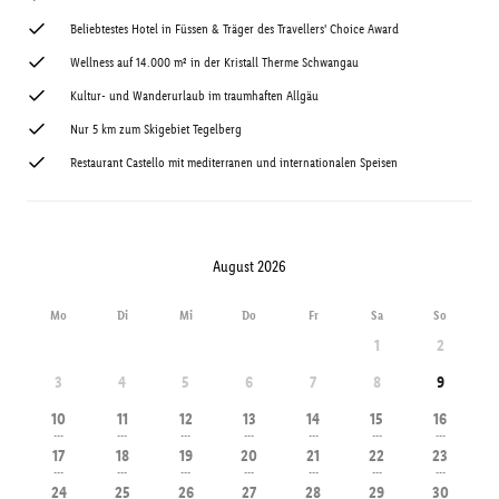
Beliebtestes Hotel in Füssen & Träger des Travellers' Choice Award
Wellness auf 14.000 m² in der Kristall Therme Schwangau
Kultur- und Wanderurlaub im traumhaften Allgäu
Nur 5 km zum Skigebiet Tegelberg
Restaurant Castello mit mediterranen und internationalen Speisen
August 2026
Mo
Di
Mi
Do
Fr
Sa
So
1
2
3
4
5
6
7
8
9
10
11
12
13
14
15
16
---
---
---
---
---
---
---
17
18
19
20
21
22
23
---
---
---
---
---
---
---
24
25
26
27
28
29
30