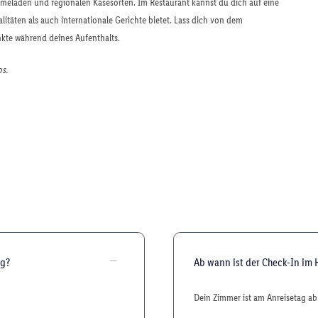
meladen und regionalen Käsesorten. Im Restaurant kannst du dich auf eine
litäten als auch internationale Gerichte bietet. Lass dich von dem
kte während deines Aufenthalts.
os.
rg?
Ab wann ist der Check-In im 
Dein Zimmer ist am Anreisetag ab 