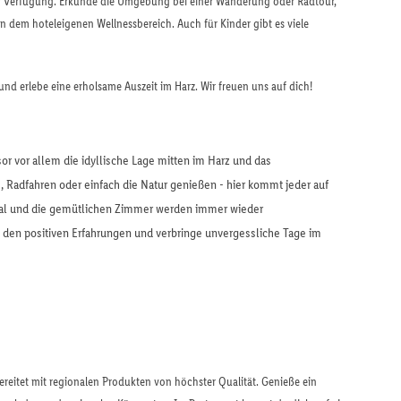
 zur Verfügung. Erkunde die Umgebung bei einer Wanderung oder Radtour,
 dem hoteleigenen Wellnessbereich. Auch für Kinder gibt es viele
und erlebe eine erholsame Auszeit im Harz. Wir freuen uns auf dich!
or vor allem die idyllische Lage mitten im Harz und das
 Radfahren oder einfach die Natur genießen - hier kommt jeder auf
nal und die gemütlichen Zimmer werden immer wieder
 den positiven Erfahrungen und verbringe unvergessliche Tage im
bereitet mit regionalen Produkten von höchster Qualität. Genieße ein