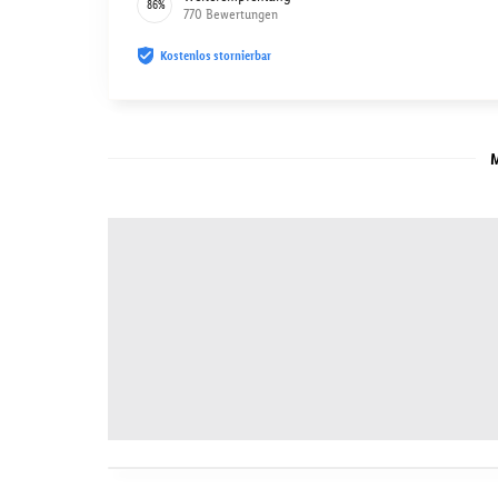
86
%
770
Bewertungen
Kostenlos stornierbar
M