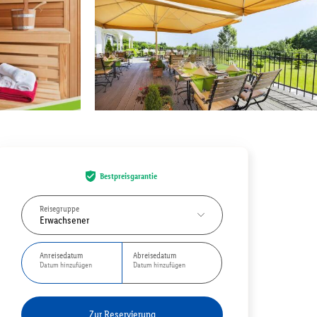
Bestpreisgarantie
Reisegruppe
Erwachsener
Anreisedatum
Abreisedatum
Datum hinzufügen
Datum hinzufügen
Zur Reservierung