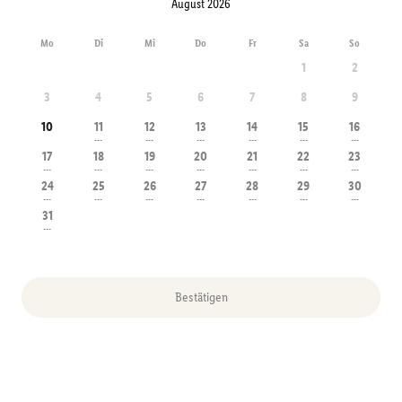
August 2026
Mo
Di
Mi
Do
Fr
Sa
So
1
2
3
4
5
6
7
8
9
10
11
12
13
14
15
16
---
---
---
---
---
---
17
18
19
20
21
22
23
---
---
---
---
---
---
---
24
25
26
27
28
29
30
---
---
---
---
---
---
---
31
---
Bestätigen