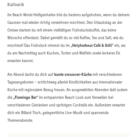
Kulinarik
Im Beach Motel Heiligenhafen bist du bestens aufgehoben, wenn du deinem
Gaumen mal wieder richtig verwöhnen möchtest. Den Urlaubstag an der
Ostsee startest du mit einem vielfältigen Frühstücksbuffet, das keine
Wünsche offenlässt. Dabei genießt du so viel Kaffee, Tee und Saft, wie du
möchtest! Das Frühstück nimmst du im
„Holyharbour Café & Grill“
ein, wo
du am Nachmittag auch Kuchen, Torten und Waffeln sowie leckeres Eis
erwarten kannst.
Am Abend darfst du dich auf
bunte crossover-Küche
mit verschiedenen
Tagesangeboten – schlichtweg allerlei Köstlichkeiten aus internationaler
Küche mit regionalem Bezug freuen. An ausgewählten Abenden lädt zudem
die
„Flamingo Bar“
im entspannten Beach Look zum Verweilen bei
verschiedenen Getränken und spritzigen Cocktails ein. Außerdem erwartet
dich ein Billard-Tisch, gelegentliche Live-Musik und spannende
Themenabende.