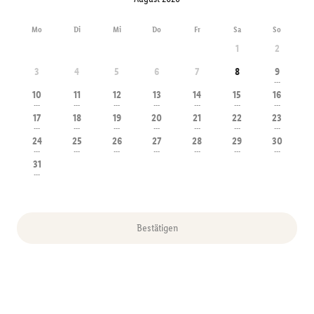
Mo
Di
Mi
Do
Fr
Sa
So
1
2
3
4
5
6
7
8
9
---
10
11
12
13
14
15
16
---
---
---
---
---
---
---
17
18
19
20
21
22
23
---
---
---
---
---
---
---
24
25
26
27
28
29
30
---
---
---
---
---
---
---
31
---
Bestätigen