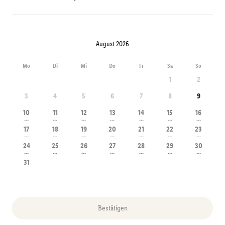
August 2026
Mo
Di
Mi
Do
Fr
Sa
So
1
2
3
4
5
6
7
8
9
10
11
12
13
14
15
16
---
---
---
---
---
---
---
17
18
19
20
21
22
23
---
---
---
---
---
---
---
24
25
26
27
28
29
30
---
---
---
---
---
---
---
31
---
Bestätigen