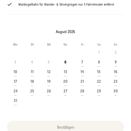
Maiskogelbahn für Wander- & Skivergnügen nur 5 Fahrminuten entfernt
August 2026
Mo
Di
Mi
Do
Fr
Sa
So
1
2
3
4
5
6
7
8
9
---
---
---
10
11
12
13
14
15
16
---
---
---
---
---
---
---
17
18
19
20
21
22
23
---
---
---
---
---
---
---
24
25
26
27
28
29
30
---
---
---
---
---
---
---
31
---
Bestätigen