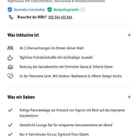
Alpenluxus mit Gletscherblick, Aktivurlaub & Wellnessmomenten
Kostenlos stornierbar
Bestpreisgarantie
Brauchst du Hilfe?
030 544 455 844
Was inklusive ist
Ab 2 Übernachtungen im Zimmer deiner Wahl
Tägliches Frühstücksbuffet mit reichhaltiger Auswahl
Nutzung des Saunabereichs mit Finnischer Sauna & Infrarot-Sitzen
In der Panorama Suite: Mit Outdoor-Badewanne & offener Design-Küche
Was wir lieben
Ruhige Panoramalage am Ortsrand von Kaprun mit Blick auf das imposante
Kitzsteinhorn
Gemütliche Lounge-Bar für entspannte Genussmomente am Abend
Nur 4 Fahrminuten bis zur Sigmund-Thun-Klamm