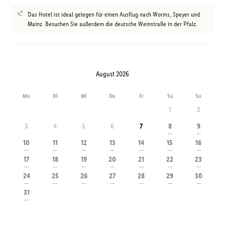
Das Hotel ist ideal gelegen für einen Ausflug nach Worms, Speyer und
Mainz. Besuchen Sie außerdem die deutsche Weinstraße in der Pfalz.
August 2026
Mo
Di
Mi
Do
Fr
Sa
So
1
2
3
4
5
6
7
8
9
---
---
10
11
12
13
14
15
16
---
---
---
---
---
---
---
17
18
19
20
21
22
23
---
---
---
---
---
---
---
24
25
26
27
28
29
30
---
---
---
---
---
---
---
31
---