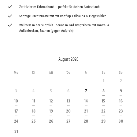
Zertifiziertes Fahrradhotel – perfekt für deinen Aktivurlaub
Sonnige Dachterrasse mit mit Rooftop-Faßsauna & Liegestühlen
Wellness in der Südpfalz Therme in Bad Bergzabern mit Innen- &
Außenbecken, Saunen (gegen Aufpreis)
August 2026
Mo
Di
Mi
Do
Fr
Sa
So
1
2
3
4
5
6
7
8
9
---
---
10
11
12
13
14
15
16
---
---
---
---
---
---
---
17
18
19
20
21
22
23
---
---
---
---
---
---
---
24
25
26
27
28
29
30
---
---
---
---
---
---
---
31
---