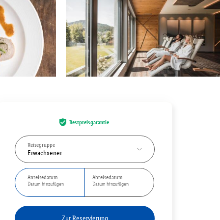
Bestpreisgarantie
Reisegruppe
Erwachsener
Anreisedatum
Abreisedatum
Datum hinzufügen
Datum hinzufügen
Zur Reservierung