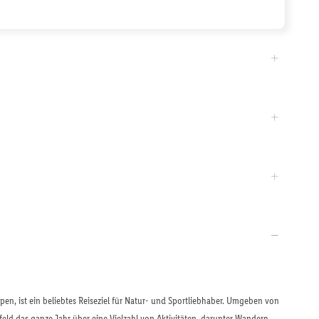
Alpen, ist ein beliebtes Reiseziel für Natur- und Sportliebhaber. Umgeben von
eld das ganze Jahr über eine Vielzahl von Aktivitäten, darunter Wandern,