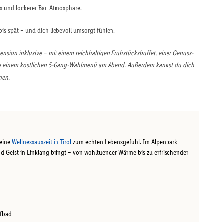
ts und lockerer Bar-Atmosphäre.
bis spät – und dich liebevoll umsorgt fühlen.
ension inklusive – mit einem reichhaltigen Frühstücksbuffet, einer Genuss-
ie einem köstlichen 5-Gang-Wahlmenü am Abend. Außerdem kannst du dich
nen.
deine
Wellnessauszeit in Tirol
zum echten Lebensgefühl. Im Alpenpark
nd Geist in Einklang bringt – von wohltuender Wärme bis zu erfrischender
pfbad