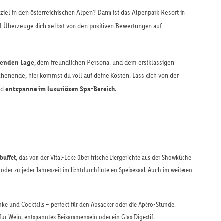
iel in den österreichischen Alpen? Dann ist das Alpenpark Resort in
ch! Überzeuge dich selbst von den positiven Bewertungen auf
enden Lage
, dem freundlichen Personal und dem erstklassigen
henende, hier kommst du voll auf deine Kosten. Lass dich von der
nd
entspanne im luxuriösen Spa-Bereich
.
buffet
, das von der Vital-Ecke über frische Eiergerichte aus der Showküche
oder zu jeder Jahreszeit im lichtdurchfluteten Speisesaal. Auch im weiteren
änke und Cocktails – perfekt für den Absacker oder die Apéro-Stunde.
für Wein, entspanntes Beisammensein oder ein Glas Digestif.