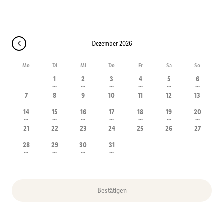
Dezember 2026
Mo
Di
Mi
Do
Fr
Sa
So
1
2
3
4
5
6
---
---
---
---
---
---
7
8
9
10
11
12
13
---
---
---
---
---
---
---
14
15
16
17
18
19
20
---
---
---
---
---
---
---
21
22
23
24
25
26
27
---
---
---
---
---
---
---
28
29
30
31
---
---
---
---
Bestätigen