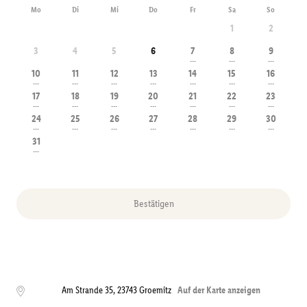
Mo
Di
Mi
Do
Fr
Sa
So
1
2
3
4
5
6
7
8
9
---
---
---
10
11
12
13
14
15
16
---
---
---
---
---
---
---
17
18
19
20
21
22
23
---
---
---
---
---
---
---
24
25
26
27
28
29
30
---
---
---
---
---
---
---
31
---
Bestätigen
Am Strande 35
,
23743
Groemitz
Auf der Karte anzeigen