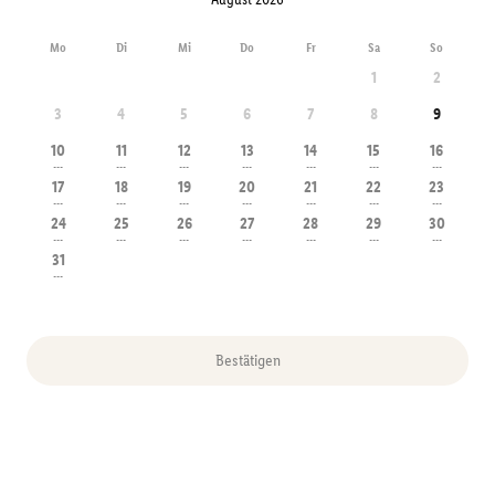
Mo
Di
Mi
Do
Fr
Sa
So
1
2
3
4
5
6
7
8
9
10
11
12
13
14
15
16
---
---
---
---
---
---
---
17
18
19
20
21
22
23
---
---
---
---
---
---
---
24
25
26
27
28
29
30
---
---
---
---
---
---
---
31
---
Bestätigen