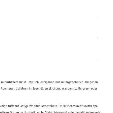
le mit urbanem Twist
– stylisch, entspannt und außergewöhnlich. Umgeben
Abenteuer: Skifahren im legendären Skicircus, Wandern zu Bergseen oder
esign trifft auf lässige Wohlfühlatmosphäre. Ob im
lichtdurchfluteten Spa
eativen Dining
im UpsideDown by Stefan Marquard – du genießt entspannte