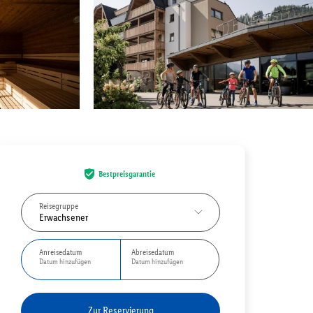
Bestpreisgarantie
Reisegruppe
Erwachsener
Anreisedatum
Abreisedatum
Datum hinzufügen
Datum hinzufügen
Zur Reservierung