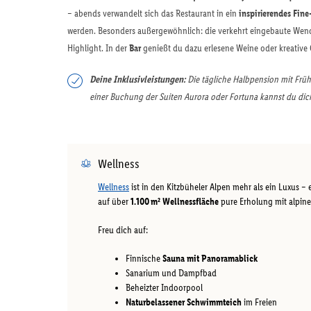
– abends verwandelt sich das Restaurant in ein
inspirierendes Fine
werden. Besonders außergewöhnlich: die verkehrt eingebaute Wend
Highlight. In der
Bar
genießt du dazu erlesene Weine oder kreative 
Deine Inklusivleistungen:
Die tägliche Halbpension mit Früh
einer Buchung der Suiten Aurora oder Fortuna kannst du dich
Wellness
Wellness
ist in den Kitzbüheler Alpen mehr als ein Luxus – 
auf über
1.100 m² Wellnessfläche
pure Erholung mit alpine
Freu dich auf:
Finnische
Sauna mit Panoramablick
Sanarium und Dampfbad
Beheizter Indoorpool
Naturbelassener Schwimmteich
im Freien