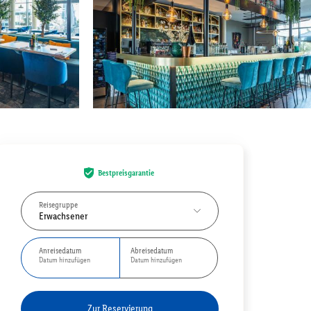
Bestpreisgarantie
Reisegruppe
Erwachsener
Anreisedatum
Abreisedatum
Datum hinzufügen
Datum hinzufügen
Zur Reservierung