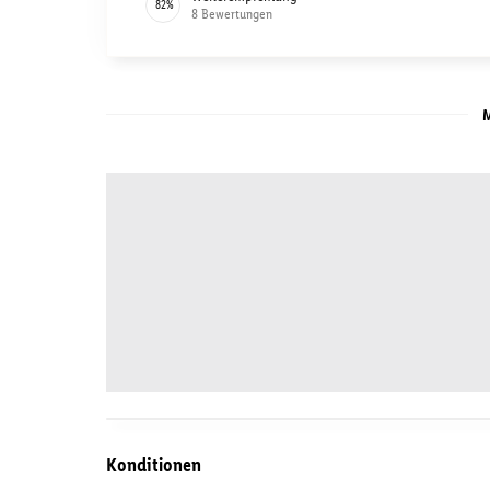
82
%
8
Bewertungen
M
Konditionen