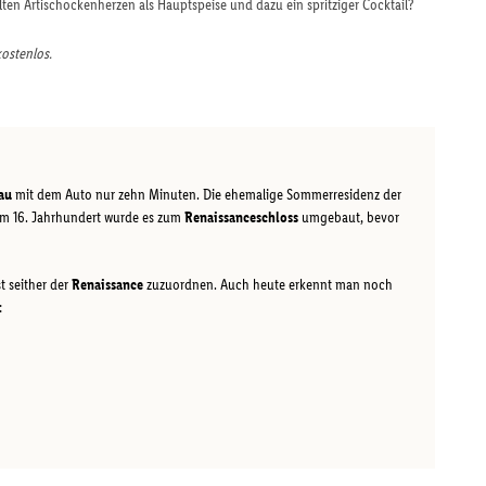
llten Artischockenherzen als Hauptspeise und dazu ein spritziger Cocktail?
kostenlos.
au
mit dem Auto nur zehn Minuten. Die ehemalige Sommerresidenz der
. Im 16. Jahrhundert wurde es zum
Renaissanceschloss
umgebaut, bevor
t seither der
Renaissance
zuzuordnen. Auch heute erkennt man noch
: